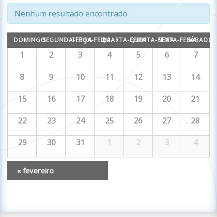
de
Nenhum resultado encontrado.
visualizações
Calendárior
DOMINGO
SEGUNDA-FEIRA
TERÇA-FEIRA
QUARTA-FEIRA
QUINTA-FEIRA
SEXTA-FEIRA
SÁBADO
de
de
Calendárior
1
2
3
4
5
6
7
Agenda
de
Agenda
Agenda
8
9
10
11
12
13
14
15
16
17
18
19
20
21
22
23
24
25
26
27
28
29
30
31
1
2
3
4
«
fevereiro